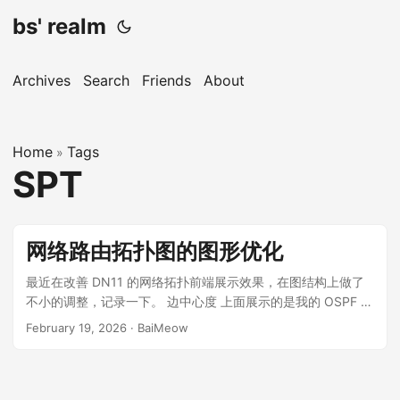
bs' realm
Archives
Search
Friends
About
Home
Tags
»
SPT
网络路由拓扑图的图形优化
最近在改善 DN11 的网络拓扑前端展示效果，在图结构上做了
不小的调整，记录一下。 边中心度 上面展示的是我的 OSPF 网
络拓扑，可以在 https://status.dn11.top/#/ospf/4220084444
February 19, 2026
·
BaiMeow
看到实时的图像。 除了你见过的所有的 OSPF 拓扑图都会展示
的 cost 和 routerId 一类的基本结构，你会很容易地注意到：这
里的每一个边都有宽度。这就是边中心度在图中的展示方式。
边中心度这个概念简单来说就是通过某条边的最短路径的数量