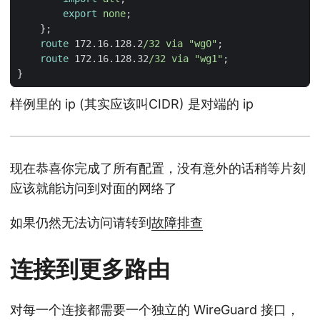
export
none
;
}
route
172.16.128.2
/32
via
"wg0"
;
route
172.16.128.32
/32
via
"wg1"
;
}
样例里的 ip (其实应该叫CIDR) 是对端的 ip
现在恭喜你完成了所有配置，没有意外的话稍等片刻
应该就能访问到对面的网络了
如果仍然无法访问请转到
故障排查
连接到更多路由
对每一个连接都需要一个独立的 WireGuard 接口，