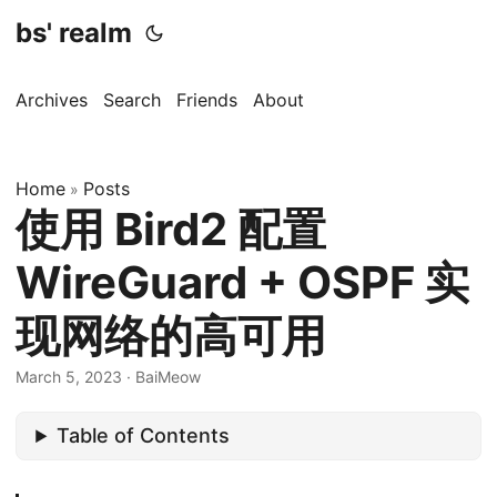
bs' realm
Archives
Search
Friends
About
Home
Posts
»
使用 Bird2 配置
WireGuard + OSPF 实
现网络的高可用
March 5, 2023
·
BaiMeow
Table of Contents