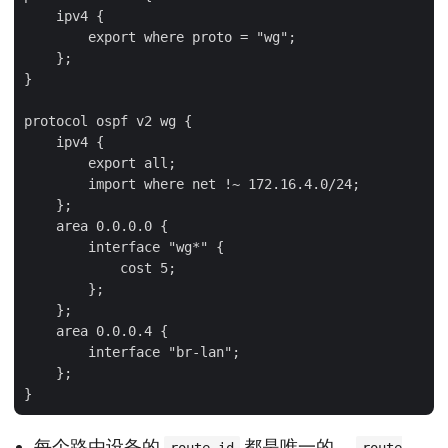
    ipv4 {

        export where proto = "wg";

    };

}

protocol ospf v2 wg {

    ipv4 {

        export all;

        import where net !~ 172.16.4.0/24;

    };

    area 0.0.0.0 {

        interface "wg*" {

            cost 5;

        };

    };

    area 0.0.0.4 {

        interface "br-lan";

    };

每个路由设备的
都是唯一的，