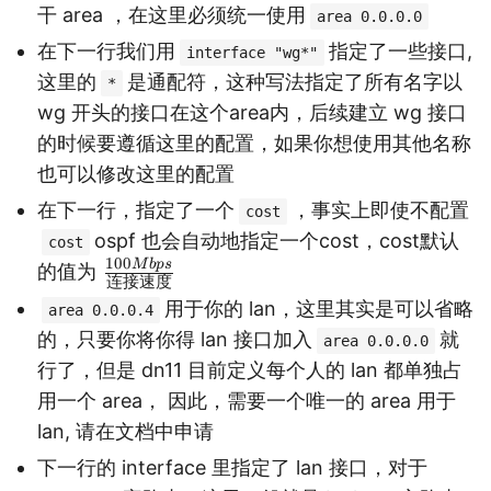
干 area ，在这里必须统一使用
area 0.0.0.0
在下一行我们用
指定了一些接口,
interface "wg*"
这里的
是通配符，这种写法指定了所有名字以
*
wg 开头的接口在这个area内，后续建立 wg 接口
的时候要遵循这里的配置，如果你想使用其他名称
也可以修改这里的配置
在下一行，指定了一个
，事实上即使不配置
cost
ospf 也会自动地指定一个cost，cost默认
cost
100
M
b
p
s
\f
的值为
连接速度
ra
用于你的 lan，这里其实是可以省略
area 0.0.0.4
c{
的，只要你将你得 lan 接口加入
就
area 0.0.0.0
10
行了，但是 dn11 目前定义每个人的 lan 都单独占
0
用一个 area， 因此，需要一个唯一的 area 用于
M
lan, 请在文档中申请
b
下一行的 interface 里指定了 lan 接口，对于
ps